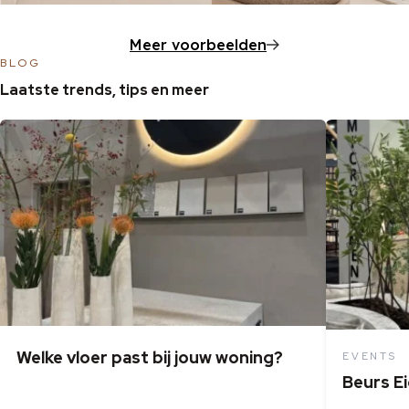
Meer voorbeelden
BLOG
Laatste trends, tips en meer
Welke vloer past bij jouw woning?
EVENTS
Beurs E