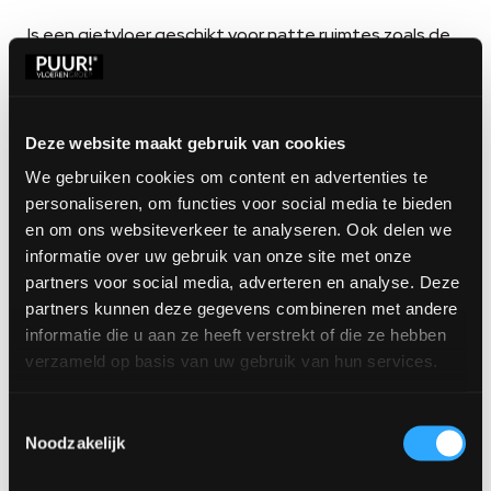
Is een gietvloer geschikt voor natte ruimtes zoals de
badkamer?
Ja, PU gietvloeren zijn waterdicht en naadloos. Ze
worden direct tegen de randen gegoten, zodat
Deze website maakt gebruik van cookies
vocht geen kans krijgt.
We gebruiken cookies om content en advertenties te
personaliseren, om functies voor social media te bieden
Hoe duurzaam zijn gietvloeren en microcement in
en om ons websiteverkeer te analyseren. Ook delen we
de badkamer?
informatie over uw gebruik van onze site met onze
partners voor social media, adverteren en analyse. Deze
Ze zijn waterdicht, slijtvast en onderhoudsvriendelijk,
partners kunnen deze gegevens combineren met andere
waardoor ze jarenlang meegaan.
informatie die u aan ze heeft verstrekt of die ze hebben
verzameld op basis van uw gebruik van hun services.
Kan een badkamer vloer over bestaande tegels
gelegd worden?
Toestemmingsselectie
In veel gevallen wel, zolang de ondergrond stabiel is.
Noodzakelijk
Wij beoordelen dit graag tijdens een bezoek.