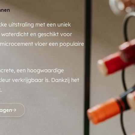
nnen
e uitstraling met een uniek
 waterdicht en geschikt voor
en microcement vloer een populaire
ncrete, een hoogwaardige
leur verkrijgbaar is. Dankzij het
.
ragen