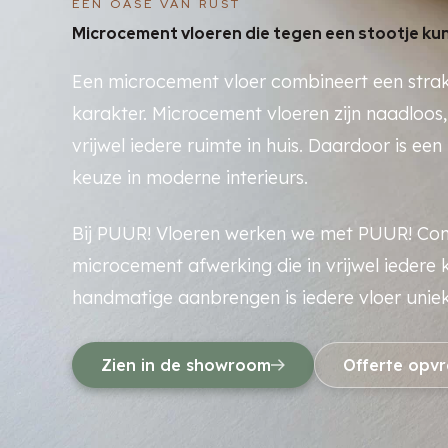
EEN OASE VAN RUST
Microcement vloeren die tegen een stootje ku
Een microcement vloer combineert een strakk
karakter. Microcement vloeren zijn naadloos,
vrijwel iedere ruimte in huis. Daardoor is e
keuze in moderne interieurs.
Bij PUUR! Vloeren werken we met PUUR! Co
microcement afwerking die in vrijwel iedere k
handmatige aanbrengen is iedere vloer uniek
Zien in de showroom
Offerte opv