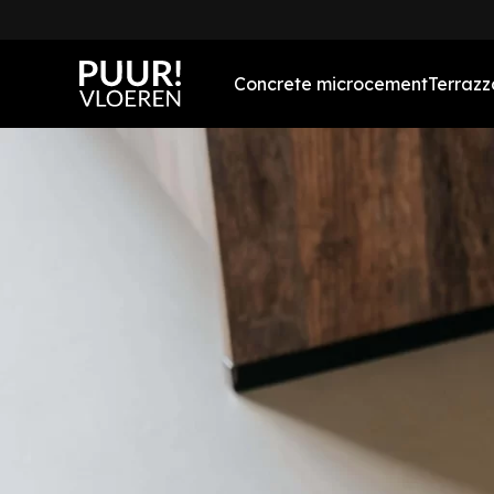
Concrete microcement
Terrazz
Concrete vloeren
Concrete microcement
badkamer
Concrete microcement
wanden