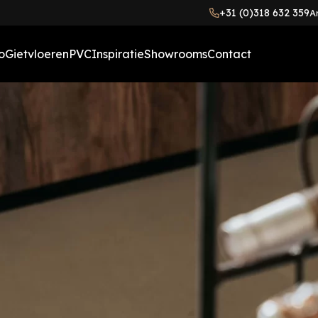
+31 (0)318 632 359
A
o
Gietvloeren
PVC
Inspiratie
Showrooms
Contact
Gietvloeren meerkleurig
PVC houtlook vloer
Binnenkijkers
(betonlook)
Visgraat PVC vloer
Blog
Gietvloeren ruig