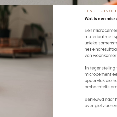
EEN STIJLVOL
Wat is een mic
Een microcemen
materiaal met s
unieke samenstel
het eindresultaat
van woonkamer t
In tegenstelling
microcement een 
oppervlak die ha
ambachtelijk pr
Benieuwd naar h
over
gietvloeren