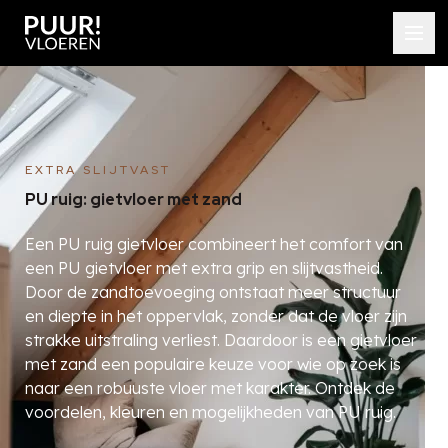
EXTRA SLIJTVAST
PU ruig: gietvloer met zand
Een PU ruig gietvloer combineert het comfort van
een PU gietvloer met extra grip en slijtvastheid.
Door de zandtoevoeging ontstaat meer structuur
en diepte in het oppervlak, zonder dat de vloer zijn
strakke uitstraling verliest. Daardoor is een gietvloer
met zand een populaire keuze voor wie op zoek is
naar een robuuste vloer met karakter. Ontdek de
voordelen, kleuren en mogelijkheden van PU ruig.