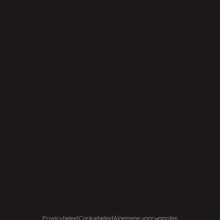
PUUR! Locaties
Experience Center Veenendaal
Showroom Amsterdam
Privacybeleid
Cookiebeleid
Algemene voorwaarden