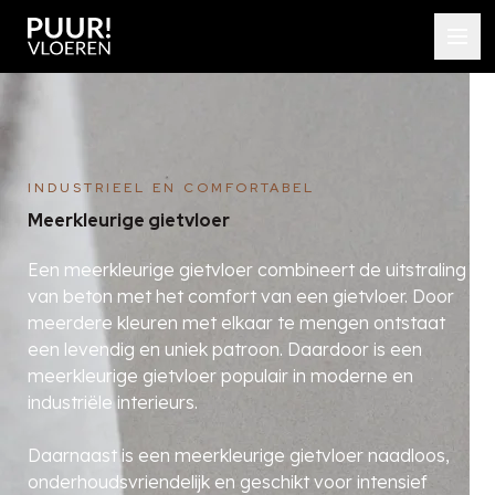
INDUSTRIEEL EN COMFORTABEL
Meerkleurige gietvloer
Een meerkleurige gietvloer combineert de uitstraling
van beton met het comfort van een gietvloer. Door
meerdere kleuren met elkaar te mengen ontstaat
een levendig en uniek patroon. Daardoor is een
meerkleurige gietvloer populair in moderne en
industriële interieurs.
Daarnaast is een meerkleurige gietvloer naadloos,
onderhoudsvriendelijk en geschikt voor intensief