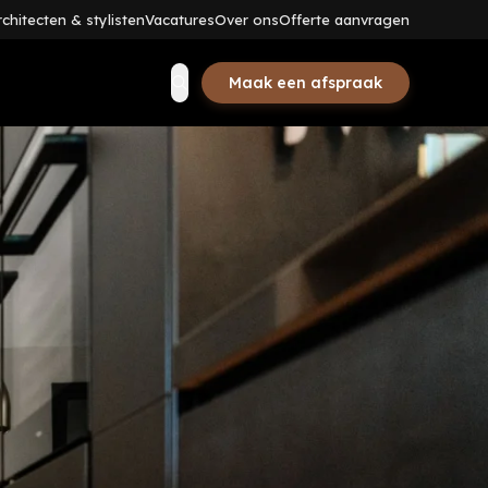
rchitecten & stylisten
Vacatures
Over ons
Offerte aanvragen
Zoeken
Maak een afspraak