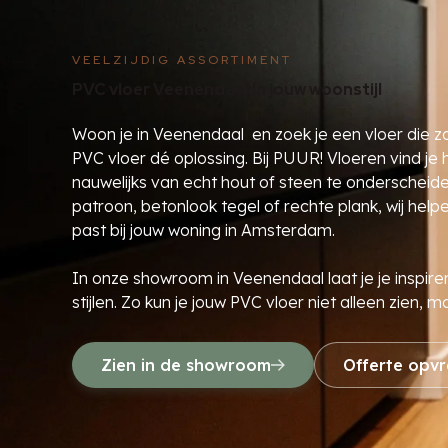
VEELZIJDIG ASSORTIMENT
PVC vloer Veenendaal in jouw woonstijl
Woon je in Veenendaal en zoek je een vloer die zowe
PVC vloer dé oplossing. Bij PUUR! Vloeren vind j
nauwelijks van echt hout of steen te onderscheiden 
patroon, betonlook tegel of rechte plank, wij help
past bij jouw woning in Amsterdam.
In onze showroom in Veenendaal laat je je inspire
stijlen. Zo kun je jouw PVC vloer niet alleen zien, 
Zien in de showroom
Offerte opv