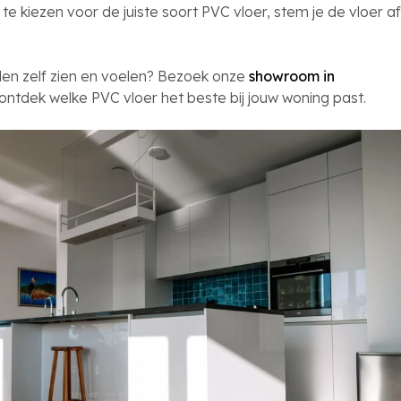
te kiezen voor de juiste soort PVC vloer, stem je de vloer af
.
illen zelf zien en voelen? Bezoek onze
showroom in
ontdek welke PVC vloer het beste bij jouw woning past.