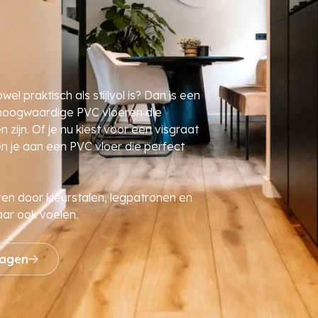
l praktisch als stijlvol is? Dan is een
e hoogwaardige PVC vloeren die
zijn. Of je nu kiest voor een visgraat
en je aan een PVC vloer die perfect
ren door kleurstalen, legpatronen en
maar ook voelen.
ragen