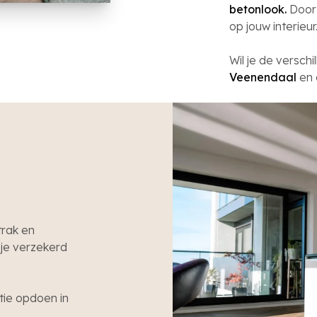
betonlook.
Door 
op jouw interieur
Wil je de versch
Veenendaal
en 
trak en
 je verzekerd
tie opdoen in