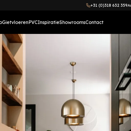
+31 (0)318 632 359
A
o
Gietvloeren
PVC
Inspiratie
Showrooms
Contact
Gietvloeren meerkleurig
PVC houtlook vloer
Binnenkijkers
(betonlook)
Visgraat PVC vloer
Blog
Gietvloeren ruig