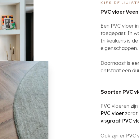
KIES DE JUIST
PVC vloer Veene
Een PVC vloer i
toegepast. In w
In keukens is de
eigenschappen.
Daarnaast is ee
ontstaat een du
Soorten PVC v
PVC vloeren zijn
PVC vloer
zorgt 
visgraat PVC vl
Ook zijn er PVC