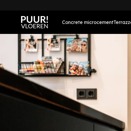
Concrete microcement
Terrazz
Concrete vloeren
Concrete microcement
badkamer
Concrete microcement
wanden