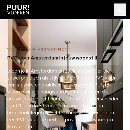
VEELZIJDIG ASSORTIMENT
PVC vloer Amsterdam in jouw woonstijl
Woon je in Amsterdam en zoek je een vloer die
zowel praktisch als stijlvol is? Dan is een PVC vloer
een stijlvolle en praktische oplossing. Bij PUUR!
Vloeren vind je hoogwaardige PVC vloeren die
nauwelijks van echt hout of steen te onderscheiden
zijn. Of je nu kiest voor een visgraat patroon,
betonlook tegel of rechte plank, wij helpen je aan
een PVC vloer die perfect past bij jouw woning in
Amsterdam.