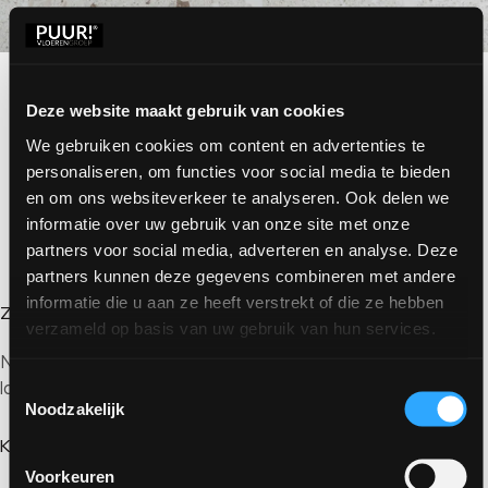
Meer voorbeelden
Deze website maakt gebruik van cookies
VEELGESTELDE VRAGEN OVER GIETVLOEREN MET
SPIKKELS
We gebruiken cookies om content en advertenties te
Veelgestelde vragen over terrazzo gietvloer
personaliseren, om functies voor social media te bieden
en om ons websiteverkeer te analyseren. Ook delen we
Staat jouw vraag er niet tussen?
Bekijk alle vragen
of
informatie over uw gebruik van onze site met onze
stuur ons een bericht
.
partners voor social media, adverteren en analyse. Deze
partners kunnen deze gegevens combineren met andere
informatie die u aan ze heeft verstrekt of die ze hebben
Zijn de spikkels voelbaar in de vloer?
verzameld op basis van uw gebruik van hun services.
Nee, de flakes worden afgewerkt met een transparante
laag waardoor de vloer glad aanvoelt.
Toestemmingsselectie
Noodzakelijk
Kan ik de kleur en hoeveelheid spikkels zelf kiezen?
Voorkeuren