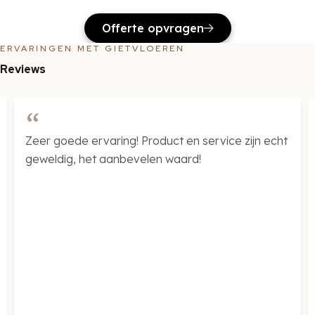
Offerte opvragen
ERVARINGEN MET GIETVLOEREN
Reviews
Wij zijn weer super blij en tevreden met de
gietvloer
van puur vloeren.
We hebben in de woonkamer/keuken een
gietvloer en nu ook op zolder!
De keuze is reuze 🙂 en het advies is heel
duidelijk en prettig. Echt een aanrader 👍