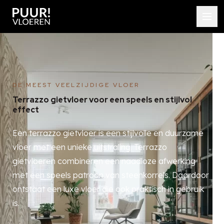
DE MEEST VEELZIJDIGE VLOER
Terrazzo gietvloer voor een speels en stijlvol
effect
Een terrazzo gietvloer is een stijlvolle en duurzame
vloer met een unieke uitstraling. Terrazzo
gietvloeren combineren een naadloze afwerking
met een speels patroon van steenkorrels. Daardoor
ontstaat een luxe vloer die ook praktisch in gebruik
is.