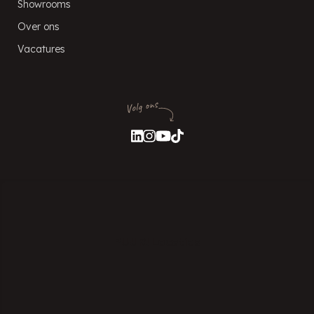
Showrooms
Over ons
Vacatures
Volg ons
PUUR! Locaties
Experience Center Veenendaal