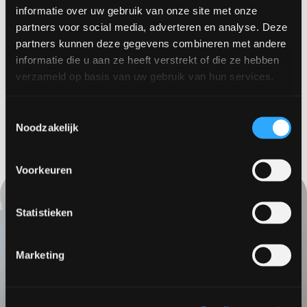
informatie over uw gebruik van onze site met onze
In dit project hebben PU ruig onder andere
partners voor social media, adverteren en analyse. Deze
gerealiseerd in de slaapkamers. Een PU gietvloer is
partners kunnen deze gegevens combineren met andere
elastisch en voelt zachter aan dan veel andere
informatie die u aan ze heeft verstrekt of die ze hebben
harde vloerafwerkingen. Hierdoor loop je
verzameld op basis van uw gebruik van hun services.
comfortabel op blote voeten of sokken. Daarnaast
werkt een PU ruig gietvloer uitstekend samen met
Toestemmingsselectie
vloerverwarming
. Het materiaal geleidt warmte
Noodzakelijk
gelijkmatig, waardoor de vloer aangenaam aanvoelt
en extra comfort biedt in dagelijks gebruik.
Voorkeuren
Statistieken
Marketing