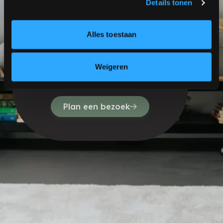
Details tonen
Alles toestaan
KOM
LANGS
OOK IETS VOOR JOU?
Weigeren
Kijken, dromen, voelen.
Plan een bezoek