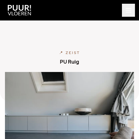
📍 ZEIST
PU Ruig