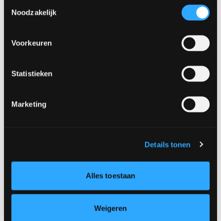
Toestemmingsselectie
Noodzakelijk
Voorkeuren
Statistieken
Marketing
Details tonen
Stijl in Eén Gietlaag: Ontdek de Sfeer van
Microcement
Alles toestaan
Een ruimte volledig bekleed met microcement
ademt een serene, tijdloze rust. De naadloze
Weigeren
afwerking zorgt voor een visuele eenheid die het