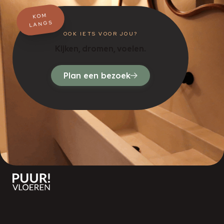
KOM
LANGS
OOK IETS VOOR JOU?
Kijken, dromen, voelen.
Plan een bezoek