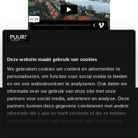
We hebben regelmatig vacatures openstaan.
Deze website maakt gebruik van cookies
Neem een kijkje op werkenbijpuur.nl of stuur
Iets
jouw motivatie inclusief CV naar
We gebruiken cookies om content en advertenties te
voor
info@puurvloeren.nl.
personaliseren, om functies voor social media te bieden
jou?
en om ons websiteverkeer te analyseren. Ook delen we
informatie over uw gebruik van onze site met onze
partners voor social media, adverteren en analyse. Deze
partners kunnen deze gegevens combineren met andere
informatie die u aan ze heeft verstrekt of die ze hebben
verzameld op basis van uw gebruik van hun services.
Toestemmingsselectie