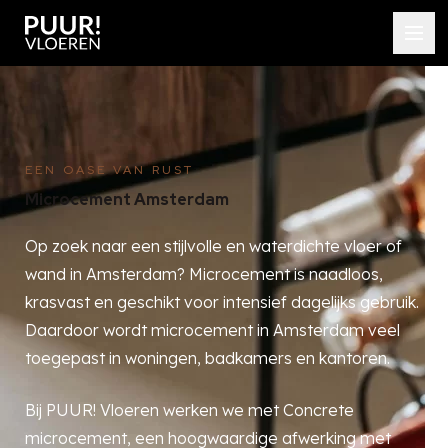
EEN OASE VAN RUST
Microcement Amsterdam
Op zoek naar een stijlvolle en waterdichte vloer of
wand in Amsterdam? Microcement is naadloos,
krasvast en geschikt voor intensief dagelijks gebruik.
Daardoor wordt microcement in Amsterdam veel
toegepast in woningen, badkamers en kantoren.
Bij PUUR! Vloeren werken we met Concrete
microcement, een hoogwaardige afwerking met