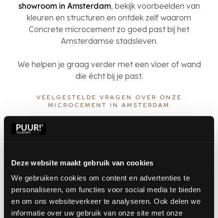
showroom in Amsterdam
, bekijk voorbeelden van
kleuren en structuren en ontdek zelf waarom
Concrete microcement zo goed past bij het
Amsterdamse stadsleven.
We helpen je graag verder met een vloer of wand
die écht bij je past.
VEELGESTELDE VRAGEN OVER ONZE
MICROCEMENT IN AMSTERDAM
Vraag en antwoord
Staat jouw vraag er niet tussen?
Bekijk alle vragen
of
stuur ons een bericht
.
Deze website maakt gebruik van cookies
We gebruiken cookies om content en advertenties te
Is microcement geschikt voor oude woningen in
personaliseren, om functies voor social media te bieden
Amsterdam?
en om ons websiteverkeer te analyseren. Ook delen we
informatie over uw gebruik van onze site met onze
Ja, microcement kan op veel ondergronden worden