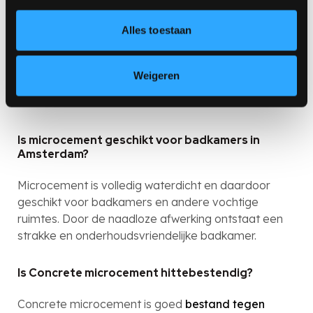
afwerkingen
.
Alles toestaan
Is microcement krasvast?
Ja, PUUR! Concrete microcement is als enige écht
Weigeren
krasvast. Ideaal voor intensief gebruik zoals in de
badkamer.
Is microcement geschikt voor badkamers in
Amsterdam?
Microcement is volledig waterdicht en daardoor
geschikt voor badkamers en andere vochtige
ruimtes. Door de naadloze afwerking ontstaat een
strakke en onderhoudsvriendelijke badkamer.
Is Concrete microcement hittebestendig?
Concrete microcement is goed
bestand tegen