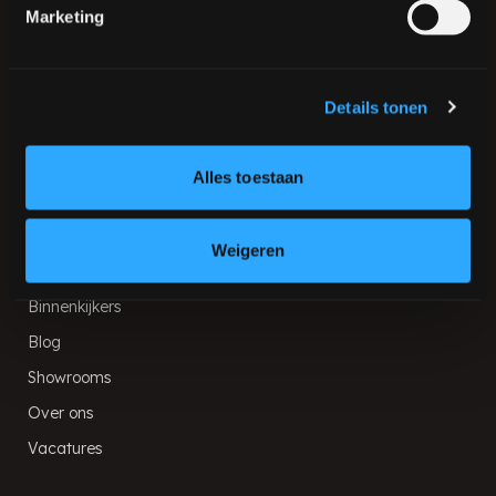
Meerkleurige gietvloer
Concrete microcement
Marketing
badkamer
Gietvloeren ruig
Concrete microcement
wanden
Details tonen
Alles toestaan
PUUR!
Veelgestelde vragen
Weigeren
Architecten & stylisten
Binnenkijkers
Blog
Showrooms
Over ons
Vacatures