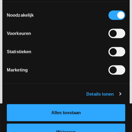
Toestemmingsselectie
Bedrijfsnaam:
(Vereist)
Noodzakelijk
Voorkeuren
E-mailadres
(Vereist)
Statistieken
Telefoonnummer
(Vereist)
Marketing
Details tonen
Alles toestaan
Weigeren