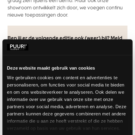
graag zien tijdens een demo. Maar ook onze
showroom ontwikkelt zich door, we voegen continu
nieuwe toepassingen door.
Ben jij er de volgende editie ook (weer) bij? Meld
je aan voor updates
We hebben edities in Veenendaal en Amsterdam.
De dag is van 17:00 – 19:00. We zien jouw
Deze website maakt gebruik van cookies
aanmelding graag tegemoet komen!
We gebruiken cookies om content en advertenties te
personaliseren, om functies voor social media te bieden
Voor welke editie wil je inschrijven?
(Vereist)
en om ons websiteverkeer te analyseren. Ook delen we
Vink één of meerdere data aan.
informatie over uw gebruik van onze site met onze
20 maart 2025 (Veenendaal)
partners voor social media, adverteren en analyse. Deze
partners kunnen deze gegevens combineren met andere
10 april 2025 (Amsterdam)
informatie die u aan ze heeft verstrekt of die ze hebben
verzameld op basis van uw gebruik van hun services.
Naam:
(Vereist)