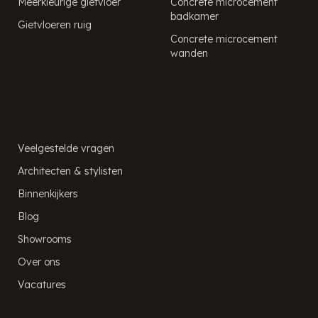
Meerkleurige gietvloer
Concrete microcement
badkamer
Gietvloeren ruig
Concrete microcement
wanden
PUUR!
Veelgestelde vragen
Architecten & stylisten
Binnenkijkers
Blog
Showrooms
Over ons
Vacatures