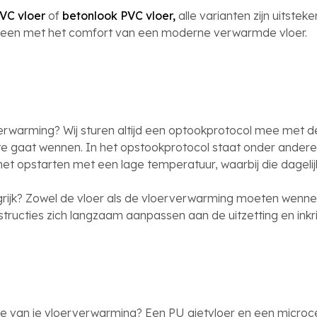
VC vloer
of
betonlook PVC vloer,
alle varianten zijn uitste
 steen met het comfort van een moderne verwarmde vloer.
erwarming? Wij sturen altijd een optookprotocol mee met de
te gaat wennen. In het opstookprotocol staat onder ande
et opstarten met een lage temperatuur, waarbij die dagel
grijk? Zowel de vloer als de vloerverwarming moeten wenn
ructies zich langzaam aanpassen aan de uitzetting en inkr
iëntie van je vloerverwarming? Een PU gietvloer en een micr