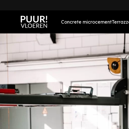
Concrete microcement
Terrazz
Concrete vloeren
Concrete microcement
badkamer
Concrete microcement
wanden