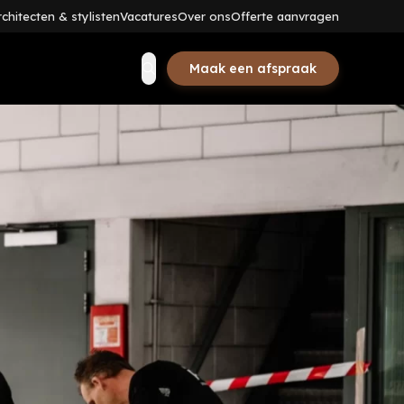
rchitecten & stylisten
Vacatures
Over ons
Offerte aanvragen
Zoeken
Maak een afspraak