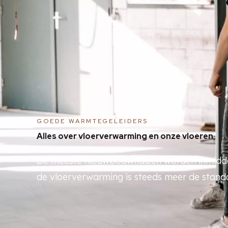
GOEDE WARMTEGELEIDERS
Alles over vloerverwarming en onze vloeren
De meeste nieuwbouwhuizen worden inmiddel
de vloerverwarming is steeds meer de stand