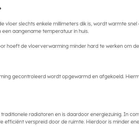
?
 vloer slechts enkele millimeters dik is, wordt warmte sne
an een aangename temperatuur in huis.
oor hoeft de vloerverwarming minder hard te werken om d
ing gecontroleerd wordt opgewarmd en afgekoeld. Hiermee
raditionele radiatoren en is daardoor energiezuinig. In co
e efficiënt verspreid door de ruimte. Hierdoor is minder 