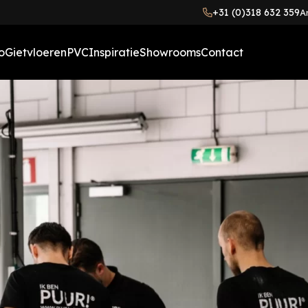
+31 (0)318 632 359
A
o
Gietvloeren
PVC
Inspiratie
Showrooms
Contact
Gietvloeren meerkleurig
PVC houtlook vloer
Binnenkijkers
(betonlook)
Visgraat PVC vloer
Blog
Gietvloeren ruig