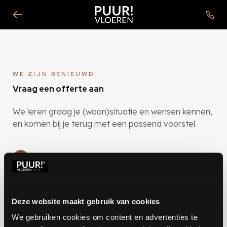
Ga terug
+31 (
WE ZIJN BENIEUWD!
Vraag een offerte aan
We leren graag je (woon)situatie en wensen kennen,
en komen bij je terug met een passend voorstel.
"
*
" geeft vereiste velden aan
1
JOUW WOONWENSEN
2
CONTACTGEGEVENS
3
OPMERKINGEN
Deze website maakt gebruik van cookies
We gebruiken cookies om content en advertenties te