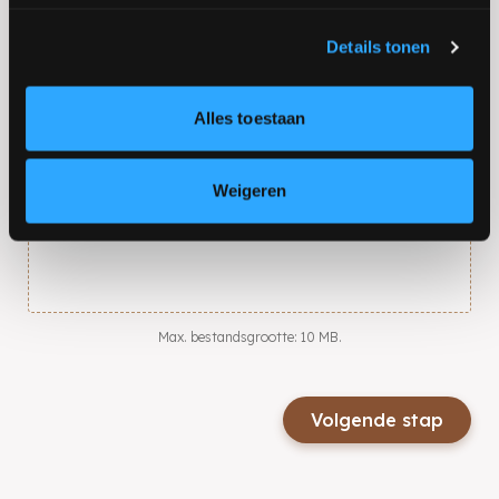
Plattegrond
Mocht je een plattegrond bij de hand hebben, dan mag je
Details tonen
die hier uploaden.
Alles toestaan
Sleep bestanden hierheen of
Weigeren
Selecteer bestanden
Max. bestandsgrootte: 10 MB.