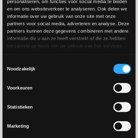
personaliseren, om functies voor social media te bieden
Facebook
Informatie over de gewenste vloer
en om ons websiteverkeer te analyseren. Ook delen we
Dit veld is bedoeld voor validatiedoeleinden en moet niet worden
informatie over uw gebruik van onze site met onze
Vloersysteem
*
partners voor social media, adverteren en analyse. Deze
partners kunnen deze gegevens combineren met andere
informatie die u aan ze heeft verstrekt of die ze hebben
Is jouw woning ouder of nieuwer dan 2 jaar?
*
verzameld op basis van uw gebruik van hun services.
Ouder dan 2 jaar
Nieuwer dan 2 jaar
Toestemmingsselectie
Noodzakelijk
Oppervlakte in vierkante meters (vanaf 30 m²)
*
Voorkeuren
Eventuele extra's
Plinten
Statistieken
Schoonloopmat
Vloerverwarming
Marketing