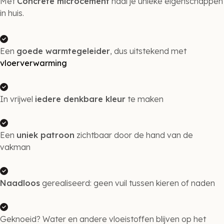
Met
Concrete microcement
haal je unieke eigenschappen
in huis.
Een
goede warmtegeleider
, dus uitstekend met
vloerverwarming
In vrijwel
iedere denkbare kleur
te maken
Een
uniek patroon
zichtbaar door de hand van de
vakman
Naadloos
gerealiseerd: geen vuil tussen kieren of naden
Geknoeid? Water en andere vloeistoffen blijven op het