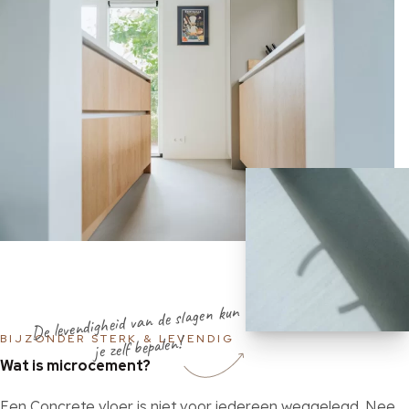
De levendigheid van de slagen kun
je zelf bepalen!
BIJZONDER STERK & LEVENDIG
Wat is microcement?
Een Concrete vloer is niet voor iedereen weggelegd. Nee,