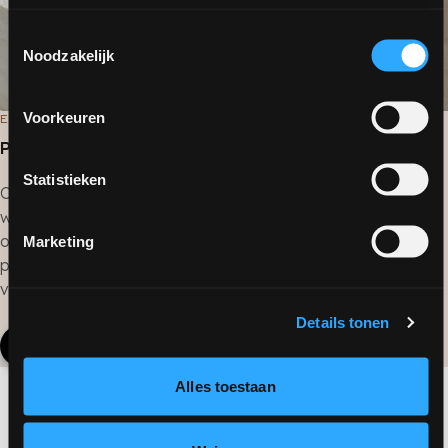
Toestemmingsselectie
Noodzakelijk
Voorkeuren
ERVAAR MICROCEMENT
PUUR! Stalenkit
Statistieken
Concrete microcement moet je ervaren. Daarom hebben
we speciaal voor ons netwerk de PUUR! stalenkit
ontwikkeld. Deze bevat informatie en stalen voor een
Marketing
professioneel en persoonlijk advies. Vraag ernaar bij onze
verkopers in de showroom.
Details tonen
Bezoek onze showroom
Alles toestaan