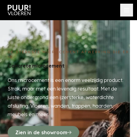
DE STERKSTE MICROCEMENT AFWERKING DIE ER
IS
Concrete microcement
Ons microcement is een enorm veelzijdig product.
Strak, maar met een levendig resultaat. Met de
juiste ondergrond een ijzersterke, waterdichte
afsluiting. Vloeren, wanden, trappen, haarden,
meubels en meer.
Zien in de showroom